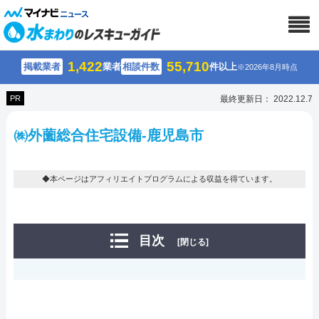
1,422
55,710
掲載業者
業者
相談件数
件以上
※2026年8月時点
PR
最終更新日： 2022.12.7
㈱外薗総合住宅設備-鹿児島市
◆本ページはアフィリエイトプログラムによる収益を得ています。
目次
[閉じる]