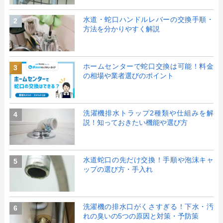
水道・蛇口ハンドルレバーの交換手順・
2
方法を分かりやすく解説
ホームセンターで蛇口交換は可能！料金
3
の相場や業者選びのポイント
洗濯機排水トラップ2種類や仕組みを解
4
説！知っておきたい機能や選び方
水道蛇口の先だけ交換！手順や泡沫キャ
5
ップの選び方・手入れ
洗濯機の排水口がくさすぎる！下水・汚
6
れの臭いの5つの原因と対策・予防策