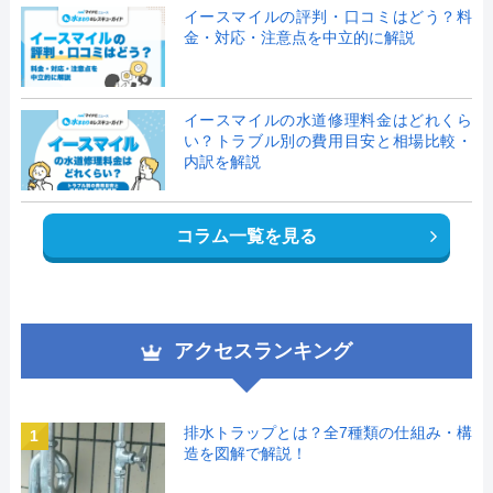
イースマイルの評判・口コミはどう？料
金・対応・注意点を中立的に解説
イースマイルの水道修理料金はどれくら
い？トラブル別の費用目安と相場比較・
内訳を解説
コラム一覧を見る
アクセスランキング
排水トラップとは？全7種類の仕組み・構
1
造を図解で解説！