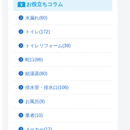
お役立ちコラム
水漏れ(60)
トイレ(172)
トイレリフォーム(39)
蛇口(96)
給湯器(80)
排水管・排水口(106)
お風呂(9)
業者(10)
メーカー(12)