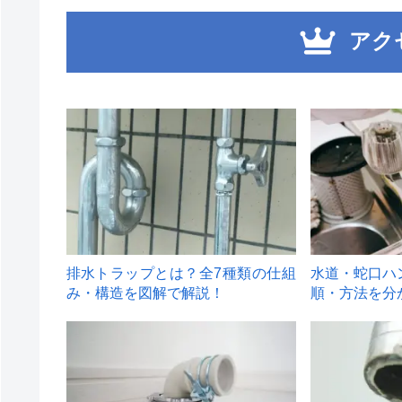
アク
1
2
排水トラップとは？全7種類の仕組
水道・蛇口ハ
み・構造を図解で解説！
順・方法を分
4
5