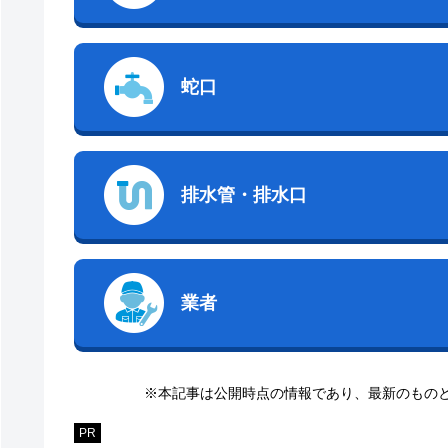
蛇口
排水管・排水口
業者
※本記事は公開時点の情報であり、最新のもの
PR