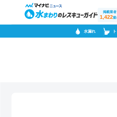
掲載業者
1,422
業
水漏れ
ト