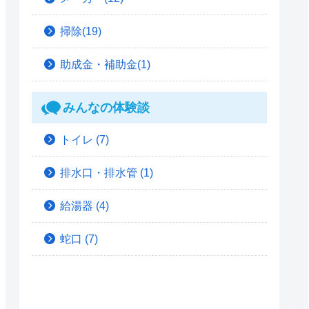
掃除(19)
助成金・補助金(1)
みんなの体験談
トイレ
(7)
排水口・排水管
(1)
給湯器
(4)
蛇口
(7)