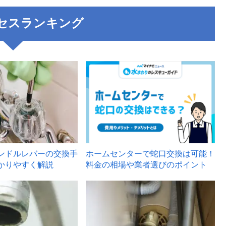
セスランキング
3
ンドルレバーの交換手
ホームセンターで蛇口交換は可能！
かりやすく解説
料金の相場や業者選びのポイント
6