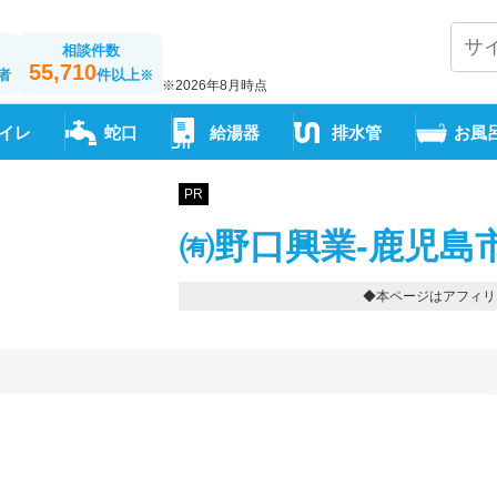
相談件数
55,710
者
件以上
※
※2026年8月時点
イレ
蛇口
給湯器
排水管
お風
PR
㈲野口興業-鹿児島
◆本ページはアフィリ