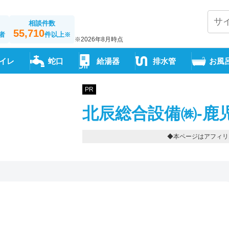
相談件数
55,710
者
件以上
※
※2026年8月時点
イレ
蛇口
給湯器
排水管
お風
PR
北辰総合設備㈱-鹿
◆本ページはアフィリ