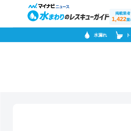
掲載業者
1,422
業
水漏れ
ト