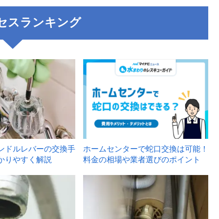
セスランキング
3
ンドルレバーの交換手
ホームセンターで蛇口交換は可能！
かりやすく解説
料金の相場や業者選びのポイント
6