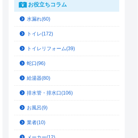
お役立ちコラム
水漏れ(60)
トイレ(172)
トイレリフォーム(39)
蛇口(96)
給湯器(80)
排水管・排水口(106)
お風呂(9)
業者(10)
メーカー(12)