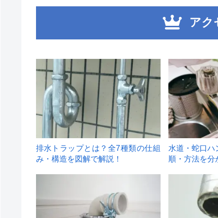
アク
1
2
排水トラップとは？全7種類の仕組
水道・蛇口ハ
み・構造を図解で解説！
順・方法を分
4
5