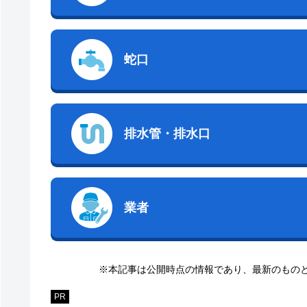
蛇口
排水管・排水口
業者
※本記事は公開時点の情報であり、最新のもの
PR