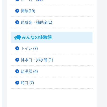
掃除(19)
助成金・補助金(1)
みんなの体験談
トイレ
(7)
排水口・排水管
(1)
給湯器
(4)
蛇口
(7)