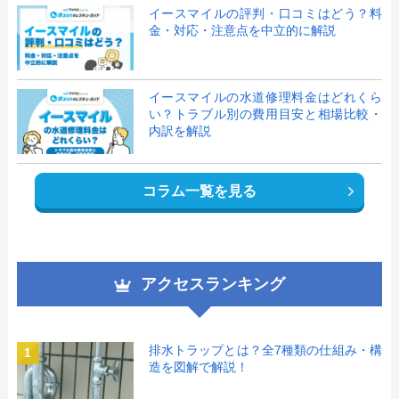
イースマイルの評判・口コミはどう？料
金・対応・注意点を中立的に解説
イースマイルの水道修理料金はどれくら
い？トラブル別の費用目安と相場比較・
内訳を解説
コラム一覧を見る
アクセスランキング
排水トラップとは？全7種類の仕組み・構
1
造を図解で解説！