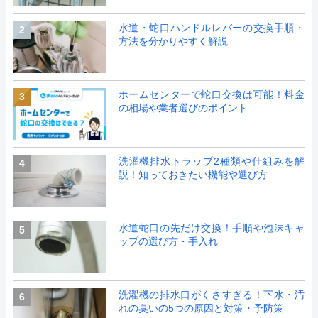
水道・蛇口ハンドルレバーの交換手順・
2
方法を分かりやすく解説
ホームセンターで蛇口交換は可能！料金
3
の相場や業者選びのポイント
洗濯機排水トラップ2種類や仕組みを解
4
説！知っておきたい機能や選び方
水道蛇口の先だけ交換！手順や泡沫キャ
5
ップの選び方・手入れ
洗濯機の排水口がくさすぎる！下水・汚
6
れの臭いの5つの原因と対策・予防策