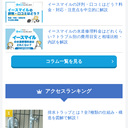
イースマイルの評判・口コミはどう？料
金・対応・注意点を中立的に解説
イースマイルの水道修理料金はどれくら
い？トラブル別の費用目安と相場比較・
内訳を解説
コラム一覧を見る
アクセスランキング
排水トラップとは？全7種類の仕組み・構
1
造を図解で解説！