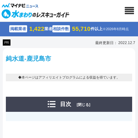
1,422
55,710
掲載業者
業者
相談件数
件以上
※2026年8月時点
PR
最終更新日： 2022.12.7
純水道-鹿児島市
◆本ページはアフィリエイトプログラムによる収益を得ています。
目次
[閉じる]