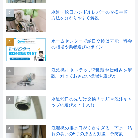
水道・蛇口ハンドルレバーの交換手順・
2
方法を分かりやすく解説
ホームセンターで蛇口交換は可能！料金
3
の相場や業者選びのポイント
洗濯機排水トラップ2種類や仕組みを解
4
説！知っておきたい機能や選び方
水道蛇口の先だけ交換！手順や泡沫キャ
5
ップの選び方・手入れ
洗濯機の排水口がくさすぎる！下水・汚
6
れの臭いの5つの原因と対策・予防策