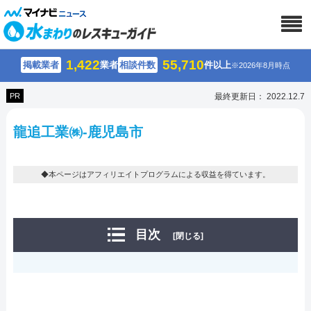
1,422
55,710
掲載業者
業者
相談件数
件以上
※2026年8月時点
PR
最終更新日： 2022.12.7
龍追工業㈱-鹿児島市
◆本ページはアフィリエイトプログラムによる収益を得ています。
目次
[閉じる]