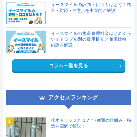
イースマイルの評判・口コミはどう？料
金・対応・注意点を中立的に解説
イースマイルの水道修理料金はどれくら
い？トラブル別の費用目安と相場比較・
内訳を解説
コラム一覧を見る
アクセスランキング
排水トラップとは？全7種類の仕組み・構
1
造を図解で解説！