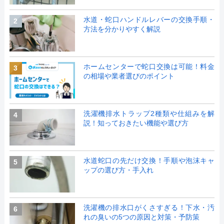
水道・蛇口ハンドルレバーの交換手順・
2
方法を分かりやすく解説
ホームセンターで蛇口交換は可能！料金
3
の相場や業者選びのポイント
洗濯機排水トラップ2種類や仕組みを解
4
説！知っておきたい機能や選び方
水道蛇口の先だけ交換！手順や泡沫キャ
5
ップの選び方・手入れ
洗濯機の排水口がくさすぎる！下水・汚
6
れの臭いの5つの原因と対策・予防策