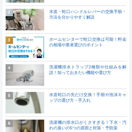
水道・蛇口ハンドルレバーの交換手順・
2
方法を分かりやすく解説
ホームセンターで蛇口交換は可能！料金
3
の相場や業者選びのポイント
洗濯機排水トラップ2種類や仕組みを解
4
説！知っておきたい機能や選び方
水道蛇口の先だけ交換！手順や泡沫キャ
5
ップの選び方・手入れ
洗濯機の排水口がくさすぎる！下水・汚
6
れの臭いの5つの原因と対策・予防策