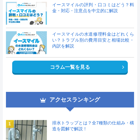
イースマイルの評判・口コミはどう？料
金・対応・注意点を中立的に解説
イースマイルの水道修理料金はどれくら
い？トラブル別の費用目安と相場比較・
内訳を解説
コラム一覧を見る
アクセスランキング
排水トラップとは？全7種類の仕組み・構
1
造を図解で解説！