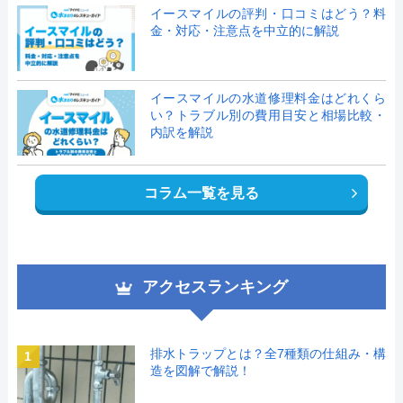
イースマイルの評判・口コミはどう？料
金・対応・注意点を中立的に解説
イースマイルの水道修理料金はどれくら
い？トラブル別の費用目安と相場比較・
内訳を解説
コラム一覧を見る
アクセスランキング
排水トラップとは？全7種類の仕組み・構
1
造を図解で解説！