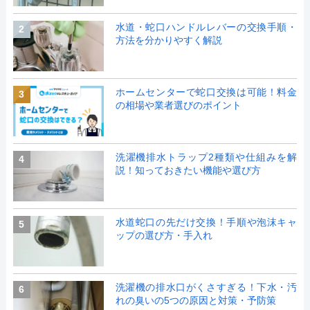
水道・蛇口ハンドルレバーの交換手順・
2
方法を分かりやすく解説
ホームセンターで蛇口交換は可能！料金
3
の相場や業者選びのポイント
洗濯機排水トラップ2種類や仕組みを解
4
説！知っておきたい機能や選び方
水道蛇口の先だけ交換！手順や泡沫キャ
5
ップの選び方・手入れ
洗濯機の排水口がくさすぎる！下水・汚
6
れの臭いの5つの原因と対策・予防策