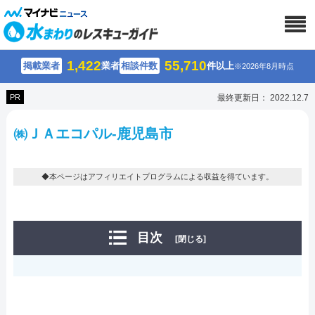
1,422
55,710
掲載業者
業者
相談件数
件以上
※2026年8月時点
PR
最終更新日： 2022.12.7
㈱ＪＡエコパル-鹿児島市
◆本ページはアフィリエイトプログラムによる収益を得ています。
目次
[閉じる]