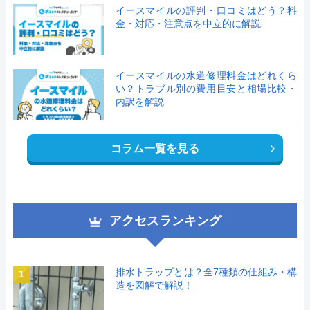
イースマイルの評判・口コミはどう？料
金・対応・注意点を中立的に解説
イースマイルの水道修理料金はどれくら
い？トラブル別の費用目安と相場比較・
内訳を解説
コラム一覧を見る
アクセスランキング
排水トラップとは？全7種類の仕組み・構
1
造を図解で解説！