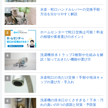
水道・蛇口ハンドルレバーの交換手順・
2
方法を分かりやすく解説
ホームセンターで蛇口交換は可能！料金
3
の相場や業者選びのポイント
洗濯機排水トラップ2種類や仕組みを解
4
説！知っておきたい機能や選び方
水道蛇口の先だけ交換！手順や泡沫キャ
5
ップの選び方・手入れ
洗濯機の排水口がくさすぎる！下水・汚
6
れの臭いの5つの原因と対策・予防策