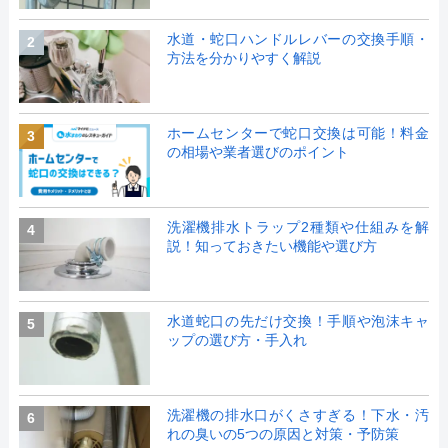
水道・蛇口ハンドルレバーの交換手順・
2
方法を分かりやすく解説
ホームセンターで蛇口交換は可能！料金
3
の相場や業者選びのポイント
洗濯機排水トラップ2種類や仕組みを解
4
説！知っておきたい機能や選び方
水道蛇口の先だけ交換！手順や泡沫キャ
5
ップの選び方・手入れ
洗濯機の排水口がくさすぎる！下水・汚
6
れの臭いの5つの原因と対策・予防策