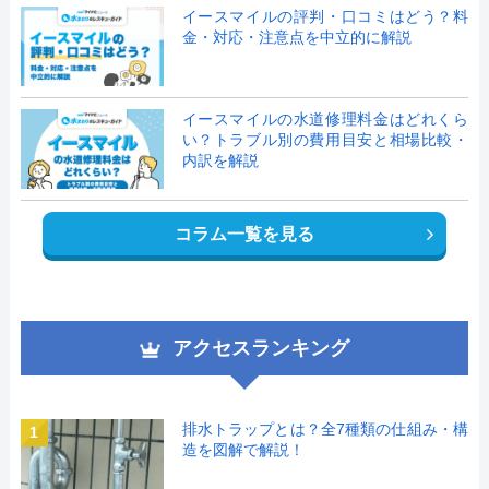
イースマイルの評判・口コミはどう？料
金・対応・注意点を中立的に解説
イースマイルの水道修理料金はどれくら
い？トラブル別の費用目安と相場比較・
内訳を解説
コラム一覧を見る
アクセスランキング
排水トラップとは？全7種類の仕組み・構
1
造を図解で解説！