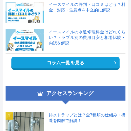
イースマイルの評判・口コミはどう？料
金・対応・注意点を中立的に解説
イースマイルの水道修理料金はどれくら
い？トラブル別の費用目安と相場比較・
内訳を解説
コラム一覧を見る
アクセスランキング
排水トラップとは？全7種類の仕組み・構
1
造を図解で解説！