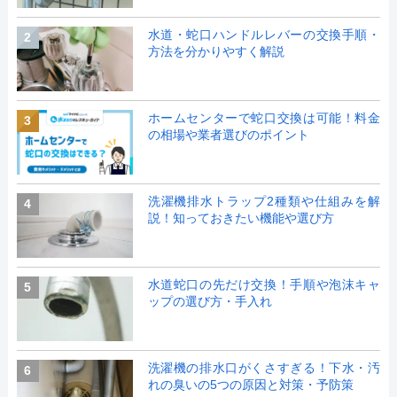
水道・蛇口ハンドルレバーの交換手順・
2
方法を分かりやすく解説
ホームセンターで蛇口交換は可能！料金
3
の相場や業者選びのポイント
洗濯機排水トラップ2種類や仕組みを解
4
説！知っておきたい機能や選び方
水道蛇口の先だけ交換！手順や泡沫キャ
5
ップの選び方・手入れ
洗濯機の排水口がくさすぎる！下水・汚
6
れの臭いの5つの原因と対策・予防策