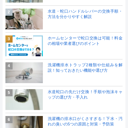
水道・蛇口ハンドルレバーの交換手順・
2
方法を分かりやすく解説
ホームセンターで蛇口交換は可能！料金
3
の相場や業者選びのポイント
洗濯機排水トラップ2種類や仕組みを解
4
説！知っておきたい機能や選び方
水道蛇口の先だけ交換！手順や泡沫キャ
5
ップの選び方・手入れ
洗濯機の排水口がくさすぎる！下水・汚
6
れの臭いの5つの原因と対策・予防策