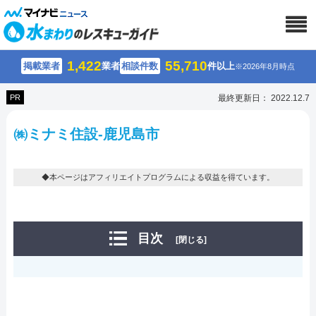
1,422
55,710
掲載業者
業者
相談件数
件以上
※2026年8月時点
PR
最終更新日： 2022.12.7
㈱ミナミ住設-鹿児島市
◆本ページはアフィリエイトプログラムによる収益を得ています。
目次
[閉じる]