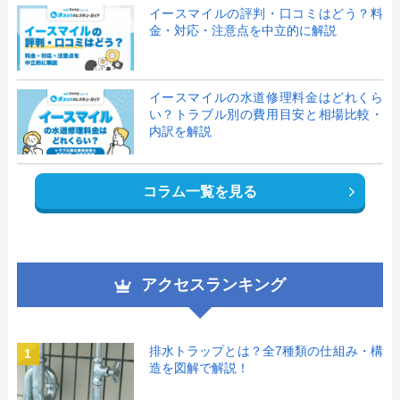
イースマイルの評判・口コミはどう？料
金・対応・注意点を中立的に解説
イースマイルの水道修理料金はどれくら
い？トラブル別の費用目安と相場比較・
内訳を解説
コラム一覧を見る
アクセスランキング
排水トラップとは？全7種類の仕組み・構
1
造を図解で解説！