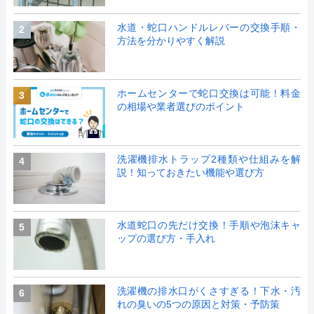
水道・蛇口ハンドルレバーの交換手順・
2
方法を分かりやすく解説
ホームセンターで蛇口交換は可能！料金
3
の相場や業者選びのポイント
洗濯機排水トラップ2種類や仕組みを解
4
説！知っておきたい機能や選び方
水道蛇口の先だけ交換！手順や泡沫キャ
5
ップの選び方・手入れ
洗濯機の排水口がくさすぎる！下水・汚
6
れの臭いの5つの原因と対策・予防策