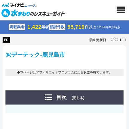
1,422
55,710
掲載業者
業者
相談件数
件以上
※2026年8月時点
PR
最終更新日： 2022.12.7
㈱デーテック-鹿児島市
◆本ページはアフィリエイトプログラムによる収益を得ています。
目次
[閉じる]