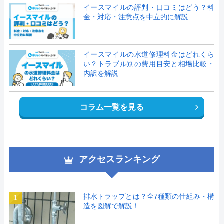
イースマイルの評判・口コミはどう？料
金・対応・注意点を中立的に解説
イースマイルの水道修理料金はどれくら
い？トラブル別の費用目安と相場比較・
内訳を解説
コラム一覧を見る
アクセスランキング
排水トラップとは？全7種類の仕組み・構
1
造を図解で解説！