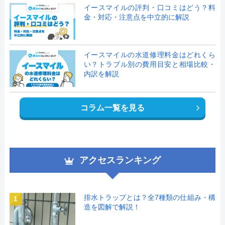
イースマイルの評判・口コミはどう？料
金・対応・注意点を中立的に解説
イースマイルの水道修理料金はどれくら
い？トラブル別の費用目安と相場比較・
内訳を解説
コラム一覧を見る
アクセスランキング
排水トラップとは？全7種類の仕組み・構
1
造を図解で解説！