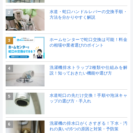
水道・蛇口ハンドルレバーの交換手順・
2
方法を分かりやすく解説
ホームセンターで蛇口交換は可能！料金
3
の相場や業者選びのポイント
洗濯機排水トラップ2種類や仕組みを解
4
説！知っておきたい機能や選び方
水道蛇口の先だけ交換！手順や泡沫キャ
5
ップの選び方・手入れ
洗濯機の排水口がくさすぎる！下水・汚
6
れの臭いの5つの原因と対策・予防策