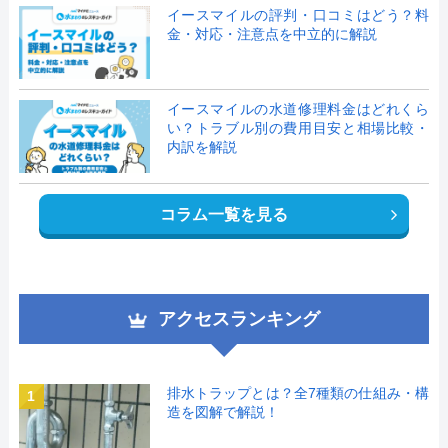
イースマイルの評判・口コミはどう？料
金・対応・注意点を中立的に解説
イースマイルの水道修理料金はどれくら
い？トラブル別の費用目安と相場比較・
内訳を解説
コラム一覧を見る
アクセスランキング
排水トラップとは？全7種類の仕組み・構
1
造を図解で解説！