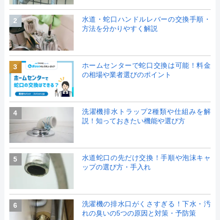
水道・蛇口ハンドルレバーの交換手順・
2
方法を分かりやすく解説
ホームセンターで蛇口交換は可能！料金
3
の相場や業者選びのポイント
洗濯機排水トラップ2種類や仕組みを解
4
説！知っておきたい機能や選び方
水道蛇口の先だけ交換！手順や泡沫キャ
5
ップの選び方・手入れ
洗濯機の排水口がくさすぎる！下水・汚
6
れの臭いの5つの原因と対策・予防策