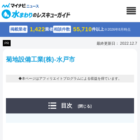
1,422
55,710
掲載業者
業者
相談件数
件以上
※2026年8月時点
PR
最終更新日： 2022.12.7
菊地設備工業(株)-水戸市
◆本ページはアフィリエイトプログラムによる収益を得ています。
目次
[閉じる]