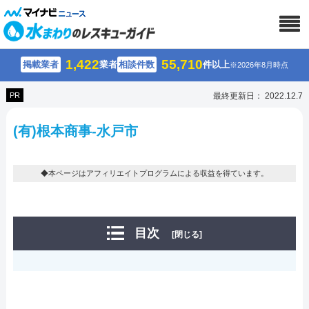
1,422
55,710
掲載業者
業者
相談件数
件以上
※2026年8月時点
PR
最終更新日： 2022.12.7
(有)根本商事-水戸市
◆本ページはアフィリエイトプログラムによる収益を得ています。
目次
[閉じる]