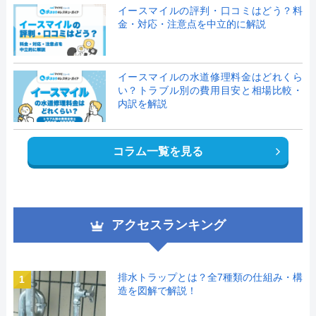
イースマイルの評判・口コミはどう？料
金・対応・注意点を中立的に解説
イースマイルの水道修理料金はどれくら
い？トラブル別の費用目安と相場比較・
内訳を解説
コラム一覧を見る
アクセスランキング
排水トラップとは？全7種類の仕組み・構
1
造を図解で解説！