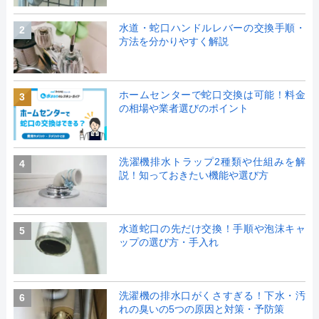
水道・蛇口ハンドルレバーの交換手順・
2
方法を分かりやすく解説
ホームセンターで蛇口交換は可能！料金
3
の相場や業者選びのポイント
洗濯機排水トラップ2種類や仕組みを解
4
説！知っておきたい機能や選び方
水道蛇口の先だけ交換！手順や泡沫キャ
5
ップの選び方・手入れ
洗濯機の排水口がくさすぎる！下水・汚
6
れの臭いの5つの原因と対策・予防策