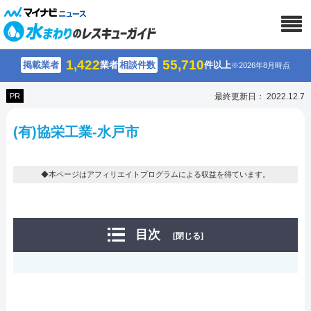
1,422
55,710
掲載業者
業者
相談件数
件以上
※2026年8月時点
PR
最終更新日： 2022.12.7
(有)協栄工業-水戸市
◆本ページはアフィリエイトプログラムによる収益を得ています。
目次
[閉じる]