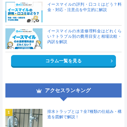
イースマイルの評判・口コミはどう？料
金・対応・注意点を中立的に解説
イースマイルの水道修理料金はどれくら
い？トラブル別の費用目安と相場比較・
内訳を解説
コラム一覧を見る
アクセスランキング
排水トラップとは？全7種類の仕組み・構
1
造を図解で解説！