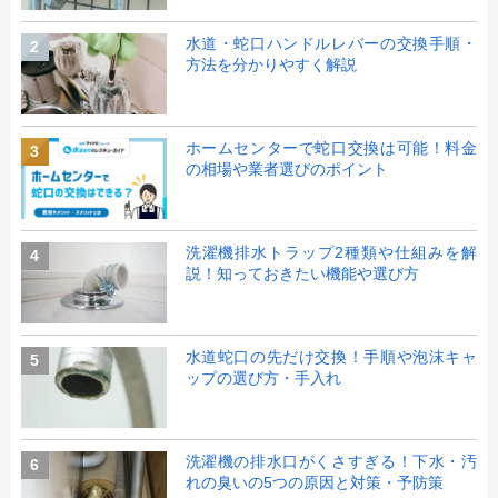
水道・蛇口ハンドルレバーの交換手順・
2
方法を分かりやすく解説
ホームセンターで蛇口交換は可能！料金
3
の相場や業者選びのポイント
洗濯機排水トラップ2種類や仕組みを解
4
説！知っておきたい機能や選び方
水道蛇口の先だけ交換！手順や泡沫キャ
5
ップの選び方・手入れ
洗濯機の排水口がくさすぎる！下水・汚
6
れの臭いの5つの原因と対策・予防策