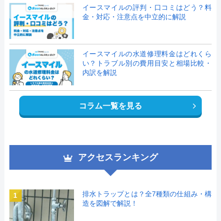
イースマイルの評判・口コミはどう？料
金・対応・注意点を中立的に解説
イースマイルの水道修理料金はどれくら
い？トラブル別の費用目安と相場比較・
内訳を解説
コラム一覧を見る
アクセスランキング
排水トラップとは？全7種類の仕組み・構
1
造を図解で解説！