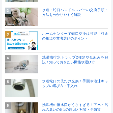
水道・蛇口ハンドルレバーの交換手順・
2
方法を分かりやすく解説
ホームセンターで蛇口交換は可能！料金
3
の相場や業者選びのポイント
洗濯機排水トラップ2種類や仕組みを解
4
説！知っておきたい機能や選び方
水道蛇口の先だけ交換！手順や泡沫キャ
5
ップの選び方・手入れ
洗濯機の排水口がくさすぎる！下水・汚
6
れの臭いの5つの原因と対策・予防策