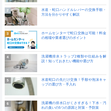
水道・蛇口ハンドルレバーの交換手順・
2
方法を分かりやすく解説
ホームセンターで蛇口交換は可能！料金
3
の相場や業者選びのポイント
洗濯機排水トラップ2種類や仕組みを解
4
説！知っておきたい機能や選び方
水道蛇口の先だけ交換！手順や泡沫キャ
5
ップの選び方・手入れ
洗濯機の排水口がくさすぎる！下水・汚
6
れの臭いの5つの原因と対策・予防策