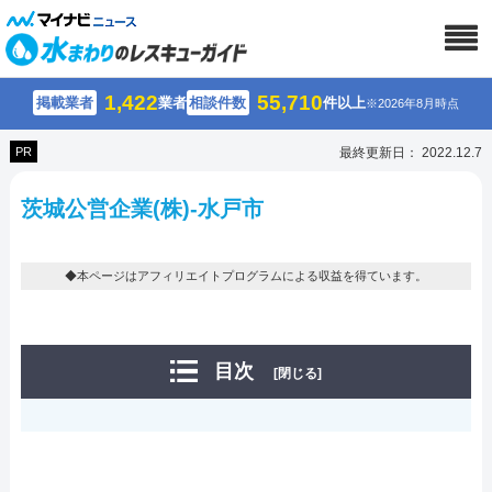
1,422
55,710
掲載業者
業者
相談件数
件以上
※2026年8月時点
PR
最終更新日： 2022.12.7
茨城公営企業(株)-水戸市
◆本ページはアフィリエイトプログラムによる収益を得ています。
目次
[閉じる]