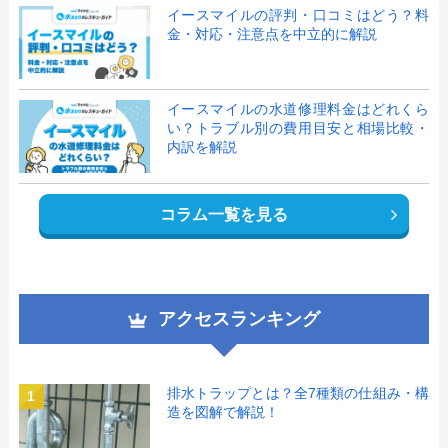
イースマイルの評判・口コミはどう？料
金・対応・注意点を中立的に解説
イースマイルの水道修理料金はどれくら
い？トラブル別の費用目安と相場比較・
内訳を解説
コラム一覧を見る
アクセスランキング
排水トラップとは？全7種類の仕組み・構
1
造を図解で解説！