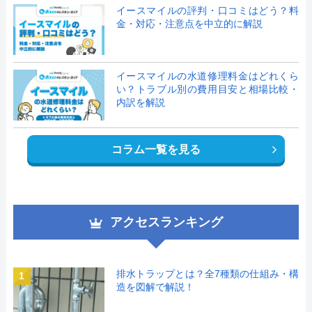
イースマイルの評判・口コミはどう？料
金・対応・注意点を中立的に解説
イースマイルの水道修理料金はどれくら
い？トラブル別の費用目安と相場比較・
内訳を解説
コラム一覧を見る
アクセスランキング
排水トラップとは？全7種類の仕組み・構
1
造を図解で解説！