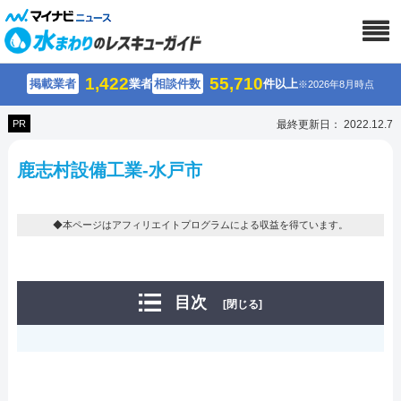
1,422
55,710
掲載業者
業者
相談件数
件以上
※2026年8月時点
PR
最終更新日： 2022.12.7
鹿志村設備工業-水戸市
◆本ページはアフィリエイトプログラムによる収益を得ています。
目次
[閉じる]