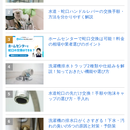
水道・蛇口ハンドルレバーの交換手順・
2
方法を分かりやすく解説
ホームセンターで蛇口交換は可能！料金
3
の相場や業者選びのポイント
洗濯機排水トラップ2種類や仕組みを解
4
説！知っておきたい機能や選び方
水道蛇口の先だけ交換！手順や泡沫キャ
5
ップの選び方・手入れ
洗濯機の排水口がくさすぎる！下水・汚
6
れの臭いの5つの原因と対策・予防策