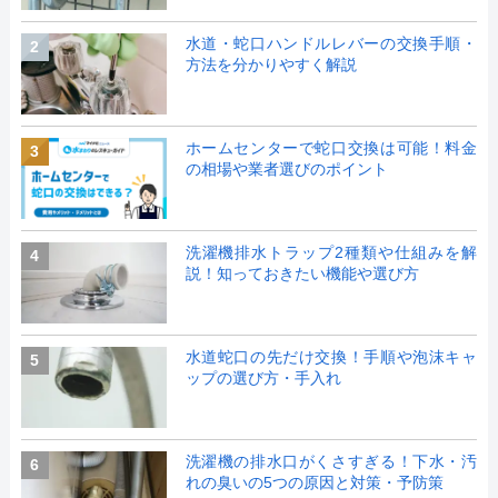
水道・蛇口ハンドルレバーの交換手順・
2
方法を分かりやすく解説
ホームセンターで蛇口交換は可能！料金
3
の相場や業者選びのポイント
洗濯機排水トラップ2種類や仕組みを解
4
説！知っておきたい機能や選び方
水道蛇口の先だけ交換！手順や泡沫キャ
5
ップの選び方・手入れ
洗濯機の排水口がくさすぎる！下水・汚
6
れの臭いの5つの原因と対策・予防策