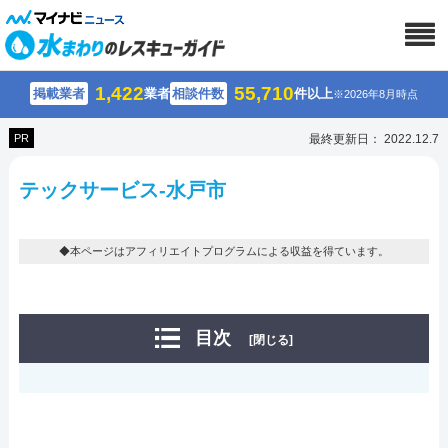
1,422
55,710
掲載業者
業者
相談件数
件以上
※2026年8月時点
PR
最終更新日： 2022.12.7
テックサービス-水戸市
◆本ページはアフィリエイトプログラムによる収益を得ています。
目次
[閉じる]