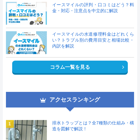
イースマイルの評判・口コミはどう？料
金・対応・注意点を中立的に解説
イースマイルの水道修理料金はどれくら
い？トラブル別の費用目安と相場比較・
内訳を解説
コラム一覧を見る
アクセスランキング
排水トラップとは？全7種類の仕組み・構
1
造を図解で解説！