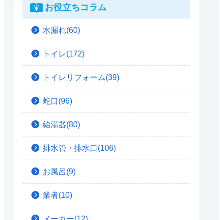
お役立ちコラム
水漏れ(60)
トイレ(172)
トイレリフォーム(39)
蛇口(96)
給湯器(80)
排水管・排水口(106)
お風呂(9)
業者(10)
メーカー(12)