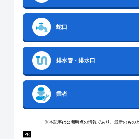
蛇口
排水管・排水口
業者
※本記事は公開時点の情報であり、最新のもの
PR