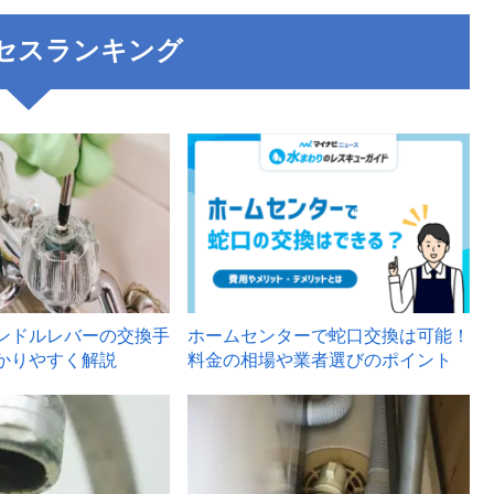
セスランキング
3
ンドルレバーの交換手
ホームセンターで蛇口交換は可能！
かりやすく解説
料金の相場や業者選びのポイント
6