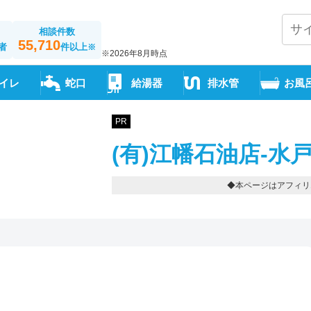
相談件数
55,710
者
件以上
※
※2026年8月時点
イレ
蛇口
給湯器
排水管
お風
PR
(有)江幡石油店-水
◆本ページはアフィリ