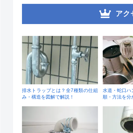
アク
1
2
排水トラップとは？全7種類の仕組
水道・蛇口ハ
み・構造を図解で解説！
順・方法を分
4
5