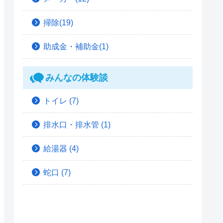
掃除(19)
助成金・補助金(1)
みんなの体験談
トイレ
(7)
排水口・排水管
(1)
給湯器
(4)
蛇口
(7)