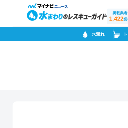
掲載業者
1,422
業
水漏れ
ト