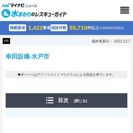
1,422
55,710
掲載業者
業者
相談件数
件以上
※2026年8月時点
PR
最終更新日： 2022.12.7
幸田設備-水戸市
◆本ページはアフィリエイトプログラムによる収益を得ています。
目次
[閉じる]