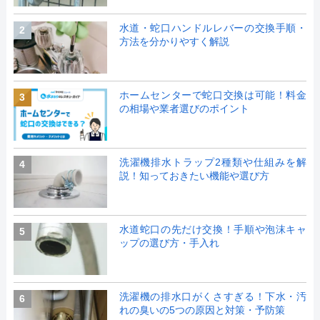
水道・蛇口ハンドルレバーの交換手順・
2
方法を分かりやすく解説
ホームセンターで蛇口交換は可能！料金
3
の相場や業者選びのポイント
洗濯機排水トラップ2種類や仕組みを解
4
説！知っておきたい機能や選び方
水道蛇口の先だけ交換！手順や泡沫キャ
5
ップの選び方・手入れ
洗濯機の排水口がくさすぎる！下水・汚
6
れの臭いの5つの原因と対策・予防策