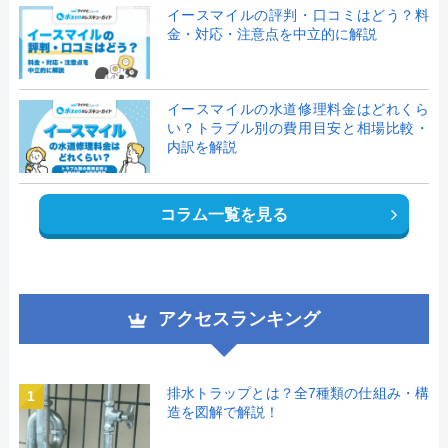
イースマイルの評判・口コミはどう？料
金・対応・注意点を中立的に解説
イースマイルの水道修理料金はどれくら
い？トラブル別の費用目安と相場比較・
内訳を解説
コラム一覧を見る
アクセスランキング
排水トラップとは？全7種類の仕組み・構
1
造を図解で解説！