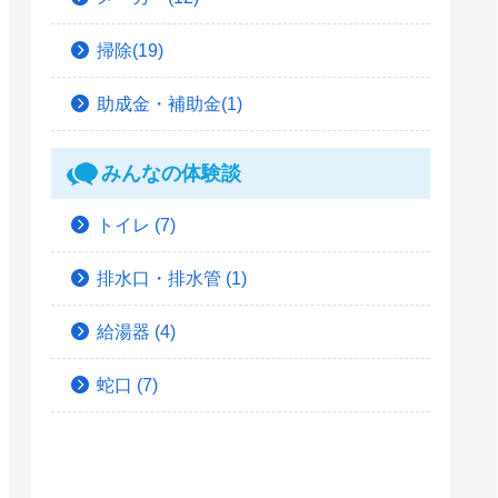
掃除(19)
助成金・補助金(1)
みんなの体験談
トイレ
(7)
排水口・排水管
(1)
給湯器
(4)
蛇口
(7)