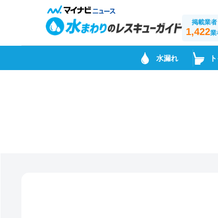
掲載業者
1,422
業
水漏れ
ト