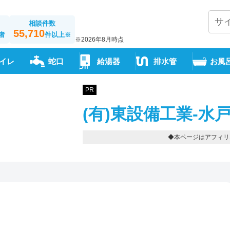
相談件数
55,710
者
件以上
※
※2026年8月時点
イレ
蛇口
給湯器
排水管
お風
PR
(有)東設備工業-水
◆本ページはアフィリ