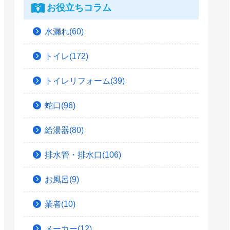
お役立ちコラム
水漏れ(60)
トイレ(172)
トイレリフォーム(39)
蛇口(96)
給湯器(80)
排水管・排水口(106)
お風呂(9)
業者(10)
メーカー(12)