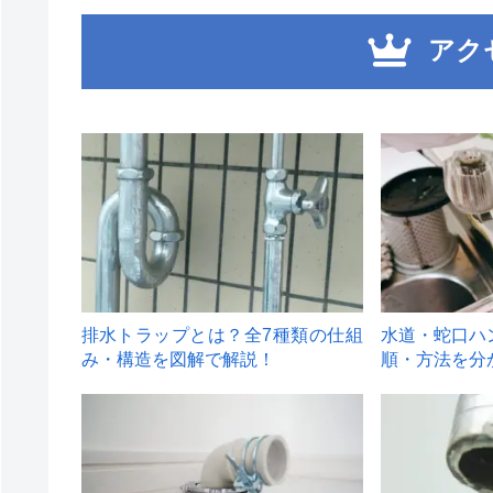
アク
1
2
排水トラップとは？全7種類の仕組
水道・蛇口ハ
み・構造を図解で解説！
順・方法を分
4
5