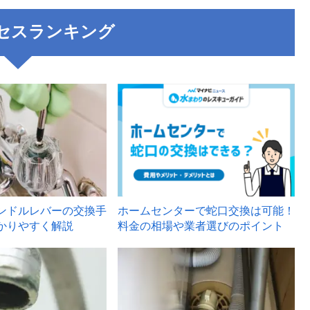
セスランキング
3
ンドルレバーの交換手
ホームセンターで蛇口交換は可能！
かりやすく解説
料金の相場や業者選びのポイント
6