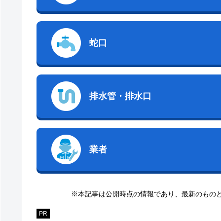
蛇口
排水管・排水口
業者
※本記事は公開時点の情報であり、最新のもの
PR