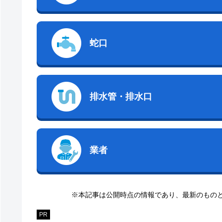
蛇口
排水管・排水口
業者
※本記事は公開時点の情報であり、最新のもの
PR