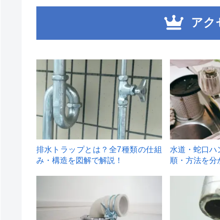
アク
1
2
排水トラップとは？全7種類の仕組
水道・蛇口ハ
み・構造を図解で解説！
順・方法を分
4
5