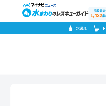
掲載業者
1,422
業
水漏れ
ト