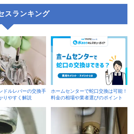
セスランキング
3
ンドルレバーの交換手
ホームセンターで蛇口交換は可能！
かりやすく解説
料金の相場や業者選びのポイント
6