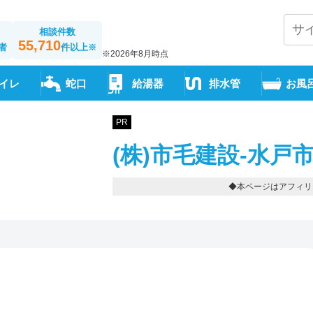
相談件数
55,710
者
件以上
※
※2026年8月時点
イレ
蛇口
給湯器
排水管
お風
PR
(株)市毛建設-水戸
◆本ページはアフィリ