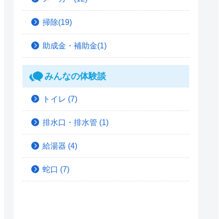
掃除(19)
助成金・補助金(1)
みんなの体験談
トイレ
(7)
排水口・排水管
(1)
給湯器
(4)
蛇口
(7)