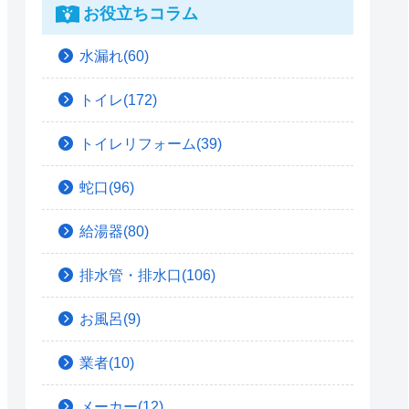
お役立ちコラム
水漏れ(60)
トイレ(172)
トイレリフォーム(39)
蛇口(96)
給湯器(80)
排水管・排水口(106)
お風呂(9)
業者(10)
メーカー(12)