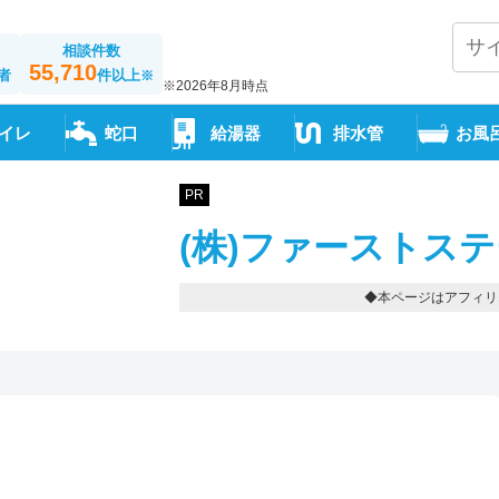
相談件数
55,710
者
件以上
※
※2026年8月時点
イレ
蛇口
給湯器
排水管
お風
PR
(株)ファーストステ
◆本ページはアフィリ