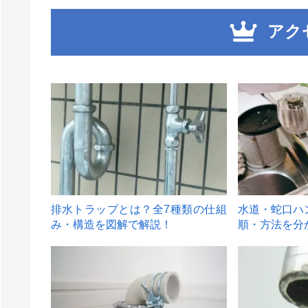
アク
1
2
排水トラップとは？全7種類の仕組
水道・蛇口ハ
み・構造を図解で解説！
順・方法を分
4
5