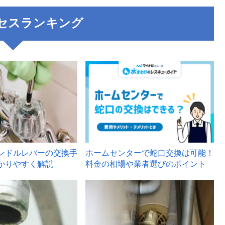
セスランキング
3
ンドルレバーの交換手
ホームセンターで蛇口交換は可能！
かりやすく解説
料金の相場や業者選びのポイント
6