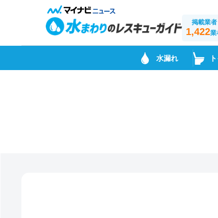
掲載業者
1,422
業
水漏れ
ト