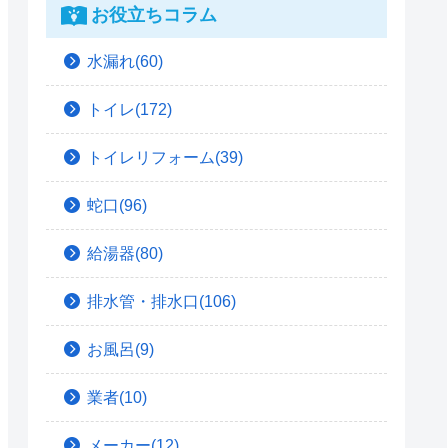
お役立ちコラム
水漏れ(60)
トイレ(172)
トイレリフォーム(39)
蛇口(96)
給湯器(80)
排水管・排水口(106)
お風呂(9)
業者(10)
メーカー(12)