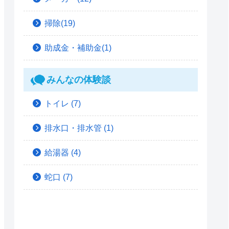
掃除(19)
助成金・補助金(1)
みんなの体験談
トイレ
(7)
排水口・排水管
(1)
給湯器
(4)
蛇口
(7)