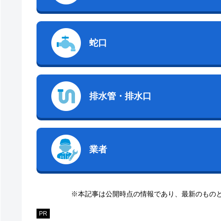
蛇口
排水管・排水口
業者
※本記事は公開時点の情報であり、最新のもの
PR