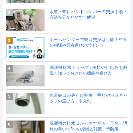
水道・蛇口ハンドルレバーの交換手順・
2
方法を分かりやすく解説
ホームセンターで蛇口交換は可能！料金
3
の相場や業者選びのポイント
洗濯機排水トラップ2種類や仕組みを解
4
説！知っておきたい機能や選び方
水道蛇口の先だけ交換！手順や泡沫キャ
5
ップの選び方・手入れ
洗濯機の排水口がくさすぎる！下水・汚
6
れの臭いの5つの原因と対策・予防策