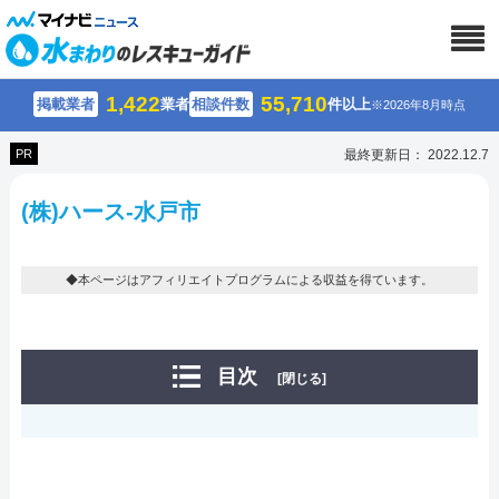
1,422
55,710
掲載業者
業者
相談件数
件以上
※2026年8月時点
PR
最終更新日： 2022.12.7
(株)ハース-水戸市
◆本ページはアフィリエイトプログラムによる収益を得ています。
目次
[閉じる]