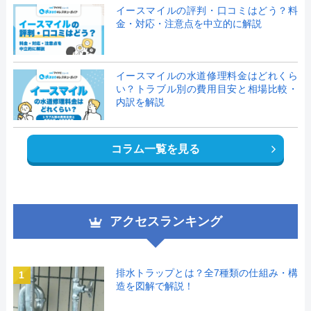
イースマイルの評判・口コミはどう？料
金・対応・注意点を中立的に解説
イースマイルの水道修理料金はどれくら
い？トラブル別の費用目安と相場比較・
内訳を解説
コラム一覧を見る
アクセスランキング
排水トラップとは？全7種類の仕組み・構
1
造を図解で解説！