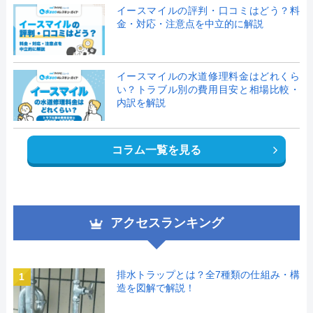
イースマイルの評判・口コミはどう？料
金・対応・注意点を中立的に解説
イースマイルの水道修理料金はどれくら
い？トラブル別の費用目安と相場比較・
内訳を解説
コラム一覧を見る
アクセスランキング
排水トラップとは？全7種類の仕組み・構
1
造を図解で解説！