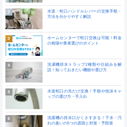
水道・蛇口ハンドルレバーの交換手順・
2
方法を分かりやすく解説
ホームセンターで蛇口交換は可能！料金
3
の相場や業者選びのポイント
洗濯機排水トラップ2種類や仕組みを解
4
説！知っておきたい機能や選び方
水道蛇口の先だけ交換！手順や泡沫キャ
5
ップの選び方・手入れ
洗濯機の排水口がくさすぎる！下水・汚
6
れの臭いの5つの原因と対策・予防策