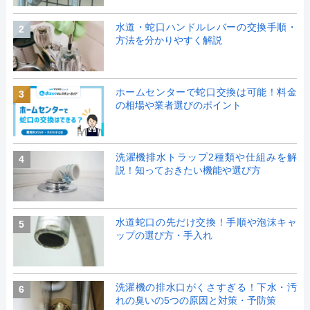
水道・蛇口ハンドルレバーの交換手順・
2
方法を分かりやすく解説
ホームセンターで蛇口交換は可能！料金
3
の相場や業者選びのポイント
洗濯機排水トラップ2種類や仕組みを解
4
説！知っておきたい機能や選び方
水道蛇口の先だけ交換！手順や泡沫キャ
5
ップの選び方・手入れ
洗濯機の排水口がくさすぎる！下水・汚
6
れの臭いの5つの原因と対策・予防策