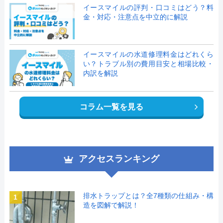
イースマイルの評判・口コミはどう？料
金・対応・注意点を中立的に解説
イースマイルの水道修理料金はどれくら
い？トラブル別の費用目安と相場比較・
内訳を解説
コラム一覧を見る
アクセスランキング
排水トラップとは？全7種類の仕組み・構
1
造を図解で解説！