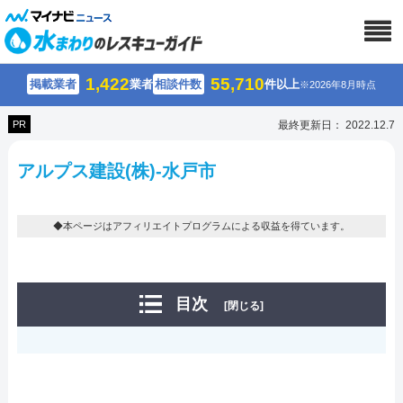
1,422
55,710
掲載業者
業者
相談件数
件以上
※2026年8月時点
PR
最終更新日： 2022.12.7
アルプス建設(株)-水戸市
◆本ページはアフィリエイトプログラムによる収益を得ています。
目次
[閉じる]