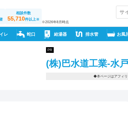
相談件数
55,710
者
件以上
※
※2026年8月時点
イレ
蛇口
給湯器
排水管
お風
PR
(株)巴水道工業-水
◆本ページはアフィリ