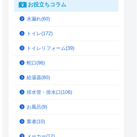
お役立ちコラム
水漏れ(60)
トイレ(172)
トイレリフォーム(39)
蛇口(96)
給湯器(80)
排水管・排水口(106)
お風呂(9)
業者(10)
メーカー(12)