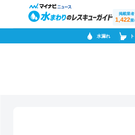
掲載業者
1,422
業
水漏れ
ト