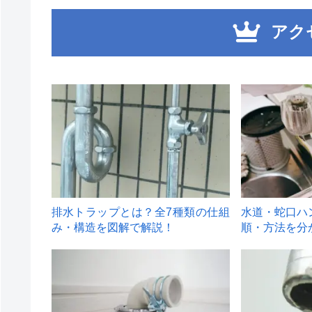
アク
1
2
排水トラップとは？全7種類の仕組
水道・蛇口ハ
み・構造を図解で解説！
順・方法を分
4
5