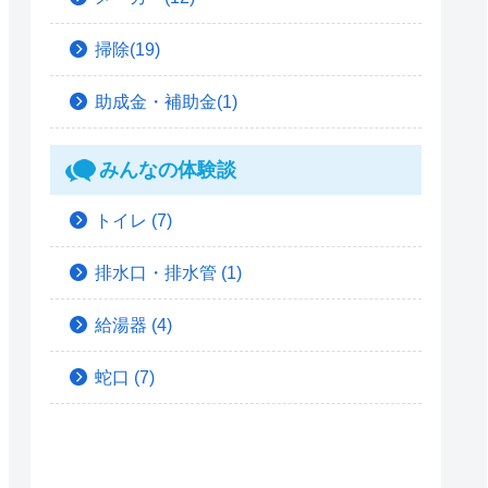
掃除(19)
助成金・補助金(1)
みんなの体験談
トイレ
(7)
排水口・排水管
(1)
給湯器
(4)
蛇口
(7)