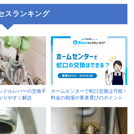
セスランキング
3
ンドルレバーの交換手
ホームセンターで蛇口交換は可能！
かりやすく解説
料金の相場や業者選びのポイント
6