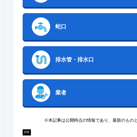
蛇口
排水管・排水口
業者
※本記事は公開時点の情報であり、最新のもの
PR