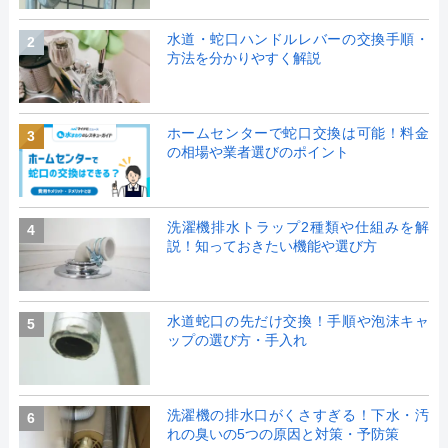
水道・蛇口ハンドルレバーの交換手順・
2
方法を分かりやすく解説
ホームセンターで蛇口交換は可能！料金
3
の相場や業者選びのポイント
洗濯機排水トラップ2種類や仕組みを解
4
説！知っておきたい機能や選び方
水道蛇口の先だけ交換！手順や泡沫キャ
5
ップの選び方・手入れ
洗濯機の排水口がくさすぎる！下水・汚
6
れの臭いの5つの原因と対策・予防策