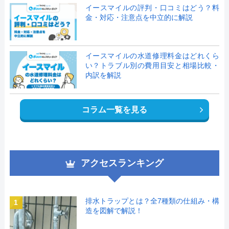
イースマイルの評判・口コミはどう？料
金・対応・注意点を中立的に解説
イースマイルの水道修理料金はどれくら
い？トラブル別の費用目安と相場比較・
内訳を解説
コラム一覧を見る
アクセスランキング
排水トラップとは？全7種類の仕組み・構
1
造を図解で解説！