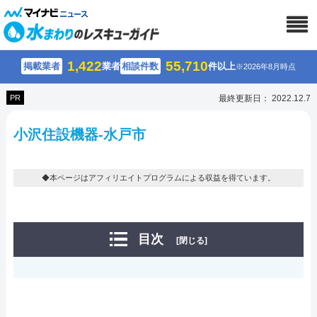
1,422
55,710
掲載業者
業者
相談件数
件以上
※2026年8月時点
PR
最終更新日： 2022.12.7
小沢住設機器-水戸市
◆本ページはアフィリエイトプログラムによる収益を得ています。
目次
[閉じる]