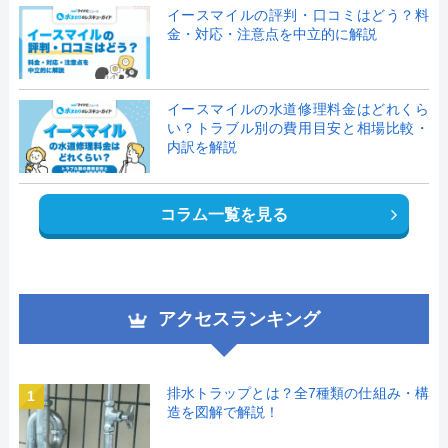
イースマイルの評判・口コミはどう？料
金・対応・注意点を中立的に解説
イースマイルの水道修理料金はどれくら
い？トラブル別の費用目安と相場比較・
内訳を解説
コラム一覧を見る
アクセスランキング
排水トラップとは？全7種類の仕組み・構
1
造を図解で解説！