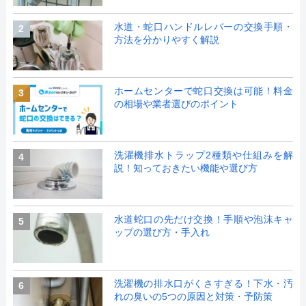
水道・蛇口ハンドルレバーの交換手順・
2
方法を分かりやすく解説
ホームセンターで蛇口交換は可能！料金
3
の相場や業者選びのポイント
洗濯機排水トラップ2種類や仕組みを解
4
説！知っておきたい機能や選び方
水道蛇口の先だけ交換！手順や泡沫キャ
5
ップの選び方・手入れ
洗濯機の排水口がくさすぎる！下水・汚
6
れの臭いの5つの原因と対策・予防策