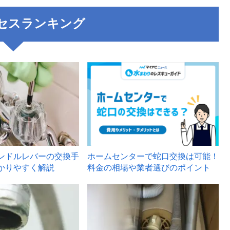
セスランキング
3
ンドルレバーの交換手
ホームセンターで蛇口交換は可能！
かりやすく解説
料金の相場や業者選びのポイント
6