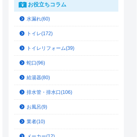
お役立ちコラム
水漏れ(60)
トイレ(172)
トイレリフォーム(39)
蛇口(96)
給湯器(80)
排水管・排水口(106)
お風呂(9)
業者(10)
メーカー(12)