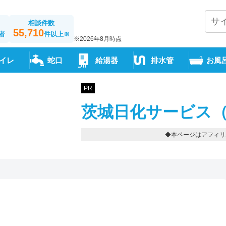
相談件数
55,710
者
件以上
※
※2026年8月時点
イレ
蛇口
給湯器
排水管
お風
PR
茨城日化サービス（
◆本ページはアフィリ