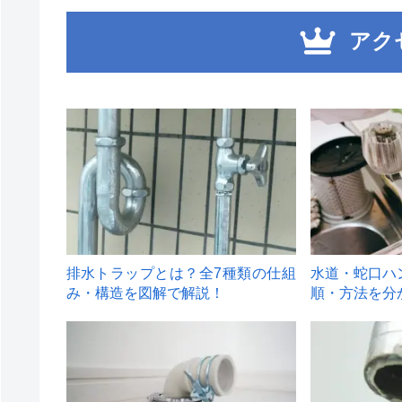
アク
1
2
排水トラップとは？全7種類の仕組
水道・蛇口ハ
み・構造を図解で解説！
順・方法を分
4
5