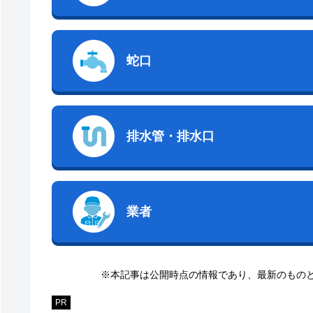
蛇口
排水管・排水口
業者
※本記事は公開時点の情報であり、最新のもの
PR