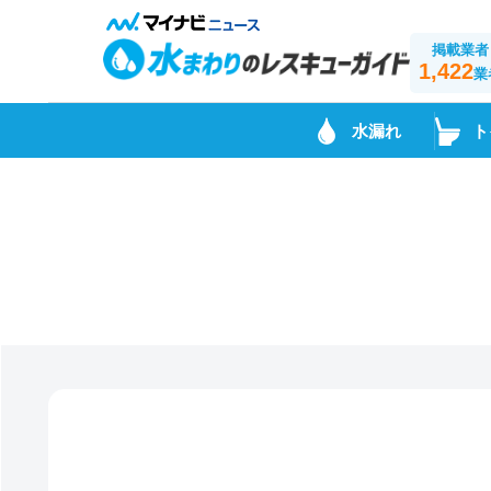
掲載業者
1,422
業
水漏れ
ト