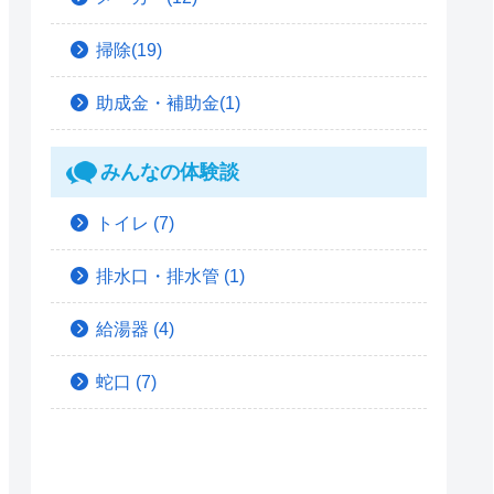
掃除(19)
助成金・補助金(1)
みんなの体験談
トイレ
(7)
排水口・排水管
(1)
給湯器
(4)
蛇口
(7)