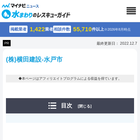
1,422
55,710
掲載業者
業者
相談件数
件以上
※2026年8月時点
PR
最終更新日： 2022.12.7
(株)横田建設-水戸市
◆本ページはアフィリエイトプログラムによる収益を得ています。
目次
[閉じる]