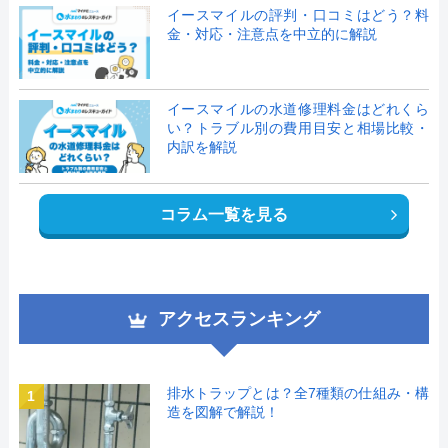
イースマイルの評判・口コミはどう？料
金・対応・注意点を中立的に解説
イースマイルの水道修理料金はどれくら
い？トラブル別の費用目安と相場比較・
内訳を解説
コラム一覧を見る
アクセスランキング
排水トラップとは？全7種類の仕組み・構
1
造を図解で解説！