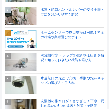
水道・蛇口ハンドルレバーの交換手順・
2
方法を分かりやすく解説
ホームセンターで蛇口交換は可能！料金
3
の相場や業者選びのポイント
洗濯機排水トラップ2種類や仕組みを解
4
説！知っておきたい機能や選び方
水道蛇口の先だけ交換！手順や泡沫キャ
5
ップの選び方・手入れ
洗濯機の排水口がくさすぎる！下水・汚
6
れの臭いの5つの原因と対策・予防策