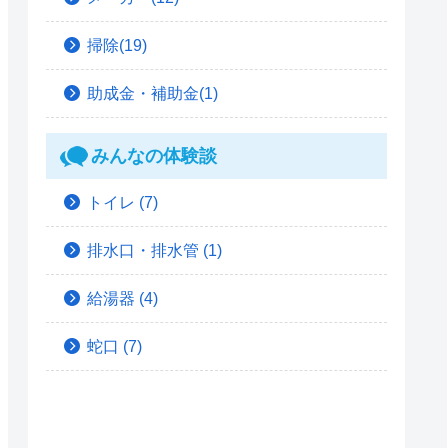
掃除(19)
助成金・補助金(1)
みんなの体験談
トイレ
(7)
排水口・排水管
(1)
給湯器
(4)
蛇口
(7)