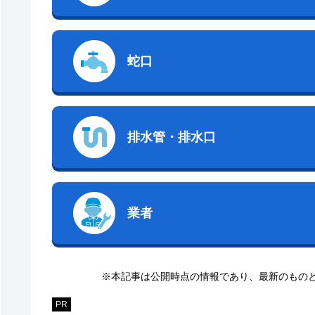
蛇口
排水管・排水口
業者
※本記事は公開時点の情報であり、最新のもの
PR