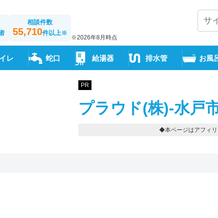
相談件数
55,710
者
件以上
※
※2026年8月時点
イレ
蛇口
給湯器
排水管
お風
PR
プラウド(株)-水戸
◆本ページはアフィリ