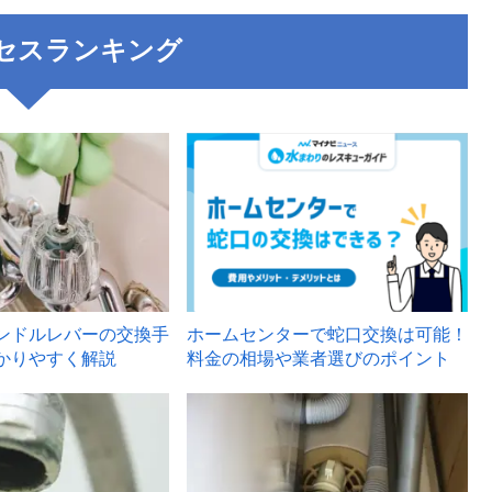
セスランキング
3
ンドルレバーの交換手
ホームセンターで蛇口交換は可能！
かりやすく解説
料金の相場や業者選びのポイント
6