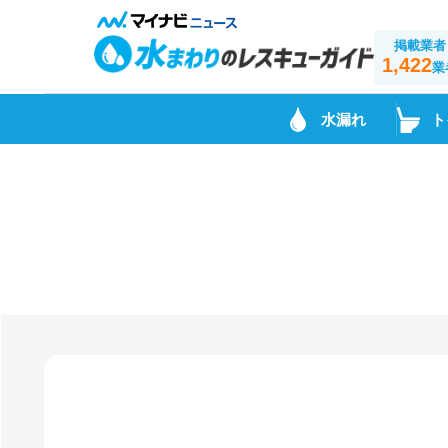
掲載業者
1,422
業
水漏れ
ト