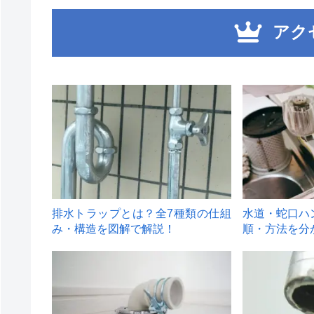
アク
1
2
排水トラップとは？全7種類の仕組
水道・蛇口ハ
み・構造を図解で解説！
順・方法を分
4
5