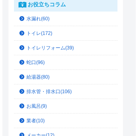
お役立ちコラム
水漏れ(60)
トイレ(172)
トイレリフォーム(39)
蛇口(96)
給湯器(80)
排水管・排水口(106)
お風呂(9)
業者(10)
メーカー(12)