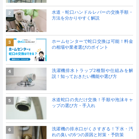
水道・蛇口ハンドルレバーの交換手順・
2
方法を分かりやすく解説
ホームセンターで蛇口交換は可能！料金
3
の相場や業者選びのポイント
洗濯機排水トラップ2種類や仕組みを解
4
説！知っておきたい機能や選び方
水道蛇口の先だけ交換！手順や泡沫キャ
5
ップの選び方・手入れ
洗濯機の排水口がくさすぎる！下水・汚
6
れの臭いの5つの原因と対策・予防策