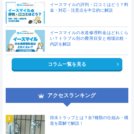
イースマイルの評判・口コミはどう？料
金・対応・注意点を中立的に解説
イースマイルの水道修理料金はどれくら
い？トラブル別の費用目安と相場比較・
内訳を解説
コラム一覧を見る
アクセスランキング
排水トラップとは？全7種類の仕組み・構
1
造を図解で解説！