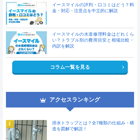
イースマイルの評判・口コミはどう？料
金・対応・注意点を中立的に解説
イースマイルの水道修理料金はどれくら
い？トラブル別の費用目安と相場比較・
内訳を解説
コラム一覧を見る
アクセスランキング
排水トラップとは？全7種類の仕組み・構
1
造を図解で解説！