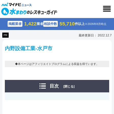
1,422
55,710
掲載業者
業者
相談件数
件以上
※2026年8月時点
PR
最終更新日： 2022.12.7
内野設備工業-水戸市
◆本ページはアフィリエイトプログラムによる収益を得ています。
目次
[閉じる]