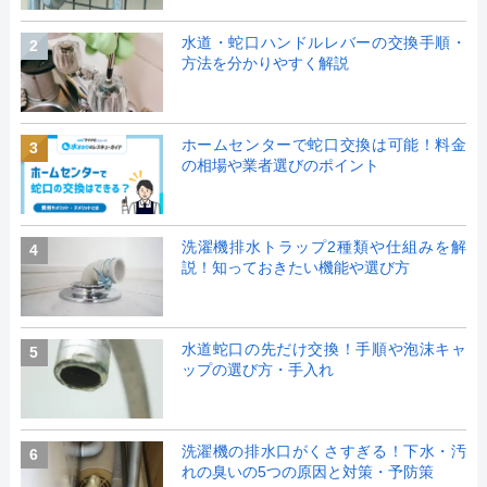
水道・蛇口ハンドルレバーの交換手順・
2
方法を分かりやすく解説
ホームセンターで蛇口交換は可能！料金
3
の相場や業者選びのポイント
洗濯機排水トラップ2種類や仕組みを解
4
説！知っておきたい機能や選び方
水道蛇口の先だけ交換！手順や泡沫キャ
5
ップの選び方・手入れ
洗濯機の排水口がくさすぎる！下水・汚
6
れの臭いの5つの原因と対策・予防策