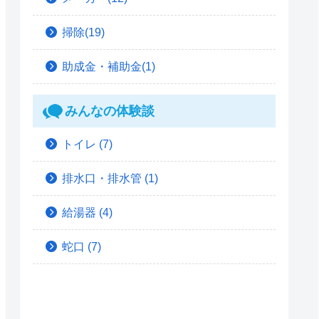
掃除(19)
助成金・補助金(1)
みんなの体験談
トイレ
(7)
排水口・排水管
(1)
給湯器
(4)
蛇口
(7)