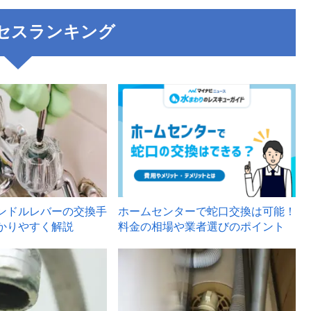
セスランキング
3
ンドルレバーの交換手
ホームセンターで蛇口交換は可能！
かりやすく解説
料金の相場や業者選びのポイント
6