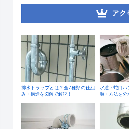
アク
1
2
排水トラップとは？全7種類の仕組
水道・蛇口ハ
み・構造を図解で解説！
順・方法を分
4
5