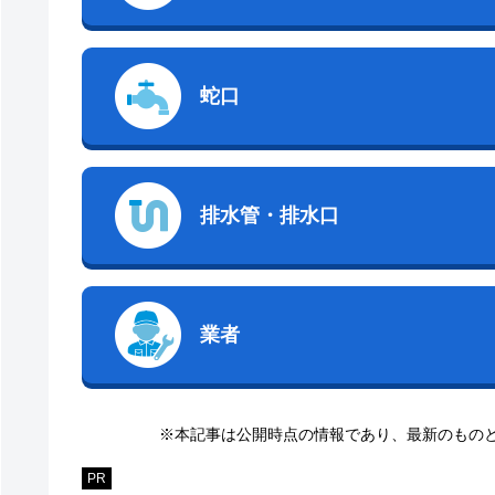
蛇口
排水管・排水口
業者
※本記事は公開時点の情報であり、最新のもの
PR