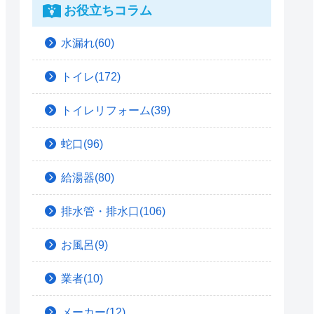
お役立ちコラム
水漏れ(60)
トイレ(172)
トイレリフォーム(39)
蛇口(96)
給湯器(80)
排水管・排水口(106)
お風呂(9)
業者(10)
メーカー(12)