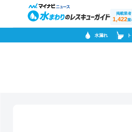
掲載業者
1,422
業
水漏れ
ト