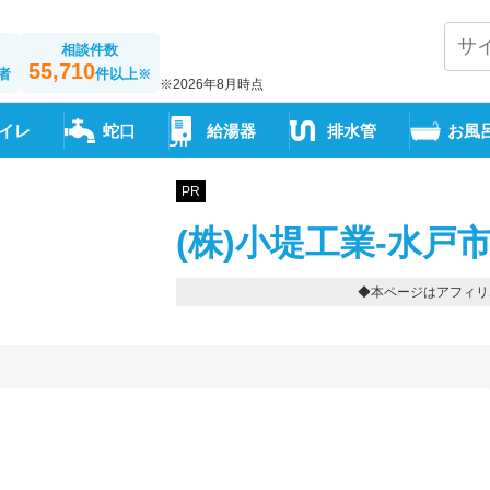
相談件数
55,710
者
件以上
※
※2026年8月時点
イレ
蛇口
給湯器
排水管
お風
PR
(株)小堤工業-水戸
◆本ページはアフィリ