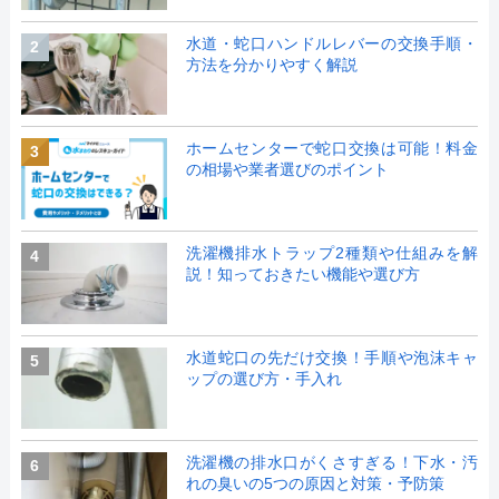
水道・蛇口ハンドルレバーの交換手順・
2
方法を分かりやすく解説
ホームセンターで蛇口交換は可能！料金
3
の相場や業者選びのポイント
洗濯機排水トラップ2種類や仕組みを解
4
説！知っておきたい機能や選び方
水道蛇口の先だけ交換！手順や泡沫キャ
5
ップの選び方・手入れ
洗濯機の排水口がくさすぎる！下水・汚
6
れの臭いの5つの原因と対策・予防策