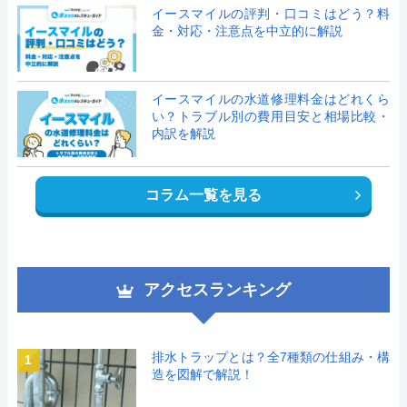
イースマイルの評判・口コミはどう？料
金・対応・注意点を中立的に解説
イースマイルの水道修理料金はどれくら
い？トラブル別の費用目安と相場比較・
内訳を解説
コラム一覧を見る
アクセスランキング
排水トラップとは？全7種類の仕組み・構
1
造を図解で解説！