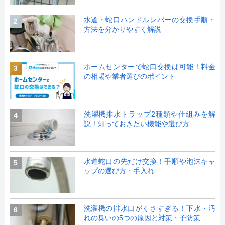
水道・蛇口ハンドルレバーの交換手順・
2
方法を分かりやすく解説
ホームセンターで蛇口交換は可能！料金
3
の相場や業者選びのポイント
洗濯機排水トラップ2種類や仕組みを解
4
説！知っておきたい機能や選び方
水道蛇口の先だけ交換！手順や泡沫キャ
5
ップの選び方・手入れ
洗濯機の排水口がくさすぎる！下水・汚
6
れの臭いの5つの原因と対策・予防策