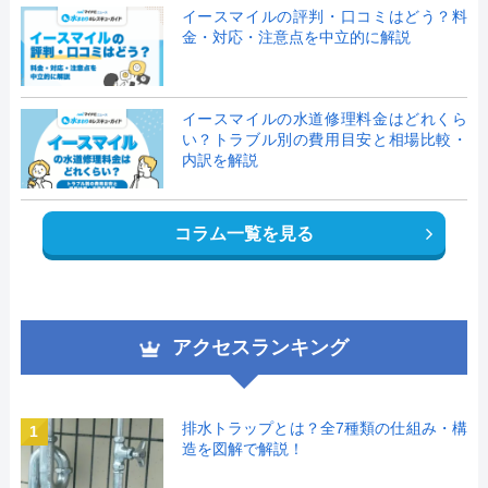
イースマイルの評判・口コミはどう？料
金・対応・注意点を中立的に解説
イースマイルの水道修理料金はどれくら
い？トラブル別の費用目安と相場比較・
内訳を解説
コラム一覧を見る
アクセスランキング
排水トラップとは？全7種類の仕組み・構
1
造を図解で解説！