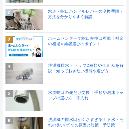
水道・蛇口ハンドルレバーの交換手順・
2
方法を分かりやすく解説
ホームセンターで蛇口交換は可能！料金
3
の相場や業者選びのポイント
洗濯機排水トラップ2種類や仕組みを解
4
説！知っておきたい機能や選び方
水道蛇口の先だけ交換！手順や泡沫キャ
5
ップの選び方・手入れ
洗濯機の排水口がくさすぎる！下水・汚
6
れの臭いの5つの原因と対策・予防策