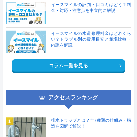
イースマイルの評判・口コミはどう？料
金・対応・注意点を中立的に解説
イースマイルの水道修理料金はどれくら
い？トラブル別の費用目安と相場比較・
内訳を解説
コラム一覧を見る
アクセスランキング
排水トラップとは？全7種類の仕組み・構
1
造を図解で解説！