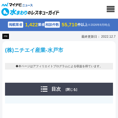
1,422
55,710
掲載業者
業者
相談件数
件以上
※2026年8月時点
PR
最終更新日： 2022.12.7
(株)ニチエイ産業-水戸市
◆本ページはアフィリエイトプログラムによる収益を得ています。
目次
[閉じる]