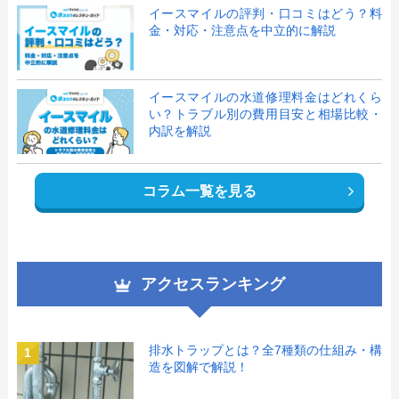
イースマイルの評判・口コミはどう？料
金・対応・注意点を中立的に解説
イースマイルの水道修理料金はどれくら
い？トラブル別の費用目安と相場比較・
内訳を解説
コラム一覧を見る
アクセスランキング
排水トラップとは？全7種類の仕組み・構
1
造を図解で解説！