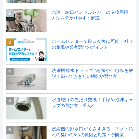
水道・蛇口ハンドルレバーの交換手順・
2
方法を分かりやすく解説
ホームセンターで蛇口交換は可能！料金
3
の相場や業者選びのポイント
洗濯機排水トラップ2種類や仕組みを解
4
説！知っておきたい機能や選び方
水道蛇口の先だけ交換！手順や泡沫キャ
5
ップの選び方・手入れ
洗濯機の排水口がくさすぎる！下水・汚
6
れの臭いの5つの原因と対策・予防策