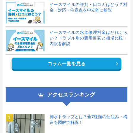
イースマイルの評判・口コミはどう？料
金・対応・注意点を中立的に解説
イースマイルの水道修理料金はどれくら
い？トラブル別の費用目安と相場比較・
内訳を解説
コラム一覧を見る
アクセスランキング
排水トラップとは？全7種類の仕組み・構
1
造を図解で解説！