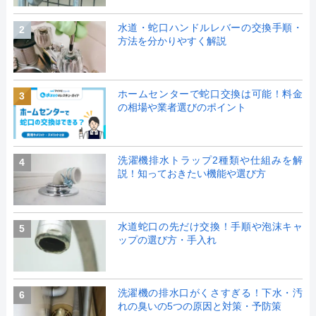
水道・蛇口ハンドルレバーの交換手順・
2
方法を分かりやすく解説
ホームセンターで蛇口交換は可能！料金
3
の相場や業者選びのポイント
洗濯機排水トラップ2種類や仕組みを解
4
説！知っておきたい機能や選び方
水道蛇口の先だけ交換！手順や泡沫キャ
5
ップの選び方・手入れ
洗濯機の排水口がくさすぎる！下水・汚
6
れの臭いの5つの原因と対策・予防策