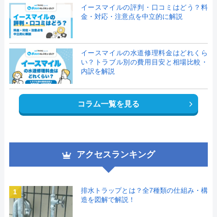
イースマイルの評判・口コミはどう？料
金・対応・注意点を中立的に解説
イースマイルの水道修理料金はどれくら
い？トラブル別の費用目安と相場比較・
内訳を解説
コラム一覧を見る
アクセスランキング
排水トラップとは？全7種類の仕組み・構
1
造を図解で解説！