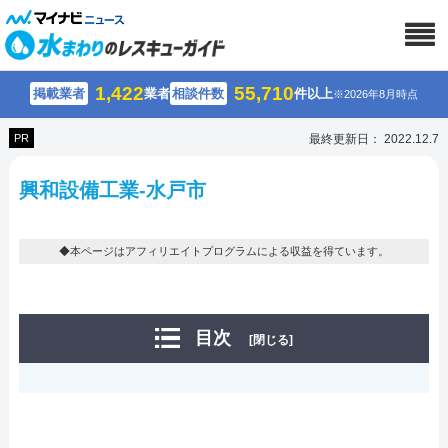
1,422
55,710
掲載業者
業者
相談件数
件以上
※2026年8月時点
PR
最終更新日： 2022.12.7
興和設備工業-水戸市
◆本ページはアフィリエイトプログラムによる収益を得ています。
目次
[閉じる]