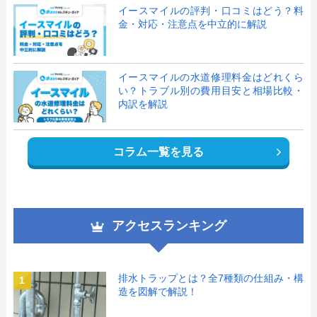
イースマイルの評判・口コミはどう？料
金・対応・注意点を中立的に解説
イースマイルの水道修理料金はどれくら
い？トラブル別の費用目安と相場比較・
内訳を解説
コラム一覧を見る
アクセスランキング
排水トラップとは？全7種類の仕組み・構
1
造を図解で解説！