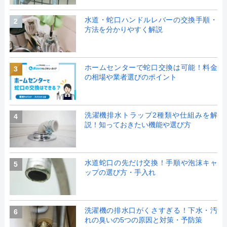
水道・蛇口ハンドルレバーの交換手順・
2
方法を分かりやすく解説
ホームセンターで蛇口交換は可能！料金
3
の相場や業者選びのポイント
洗濯機排水トラップ2種類や仕組みを解
4
説！知っておきたい機能や選び方
水道蛇口の先だけ交換！手順や泡沫キャ
5
ップの選び方・手入れ
洗濯機の排水口がくさすぎる！下水・汚
6
れの臭いの5つの原因と対策・予防策