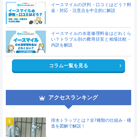
イースマイルの評判・口コミはどう？料
金・対応・注意点を中立的に解説
イースマイルの水道修理料金はどれくら
い？トラブル別の費用目安と相場比較・
内訳を解説
コラム一覧を見る
アクセスランキング
排水トラップとは？全7種類の仕組み・構
1
造を図解で解説！