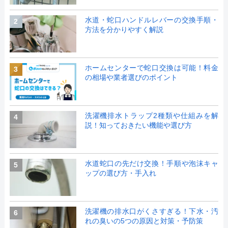
水道・蛇口ハンドルレバーの交換手順・
2
方法を分かりやすく解説
ホームセンターで蛇口交換は可能！料金
3
の相場や業者選びのポイント
洗濯機排水トラップ2種類や仕組みを解
4
説！知っておきたい機能や選び方
水道蛇口の先だけ交換！手順や泡沫キャ
5
ップの選び方・手入れ
洗濯機の排水口がくさすぎる！下水・汚
6
れの臭いの5つの原因と対策・予防策