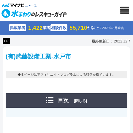
1,422
55,710
掲載業者
業者
相談件数
件以上
※2026年8月時点
PR
最終更新日： 2022.12.7
(有)武藤設備工業-水戸市
◆本ページはアフィリエイトプログラムによる収益を得ています。
目次
[閉じる]