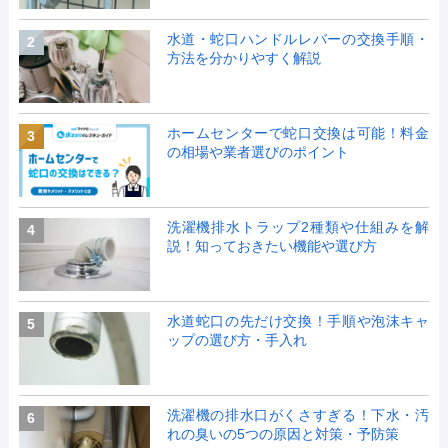
水道・蛇口ハンドルレバーの交換手順・
2
方法を分かりやすく解説
ホームセンターで蛇口交換は可能！料金
3
の相場や業者選びのポイント
洗濯機排水トラップ2種類や仕組みを解
4
説！知っておきたい機能や選び方
水道蛇口の先だけ交換！手順や泡沫キャ
5
ップの選び方・手入れ
洗濯機の排水口がくさすぎる！下水・汚
6
れの臭いの5つの原因と対策・予防策