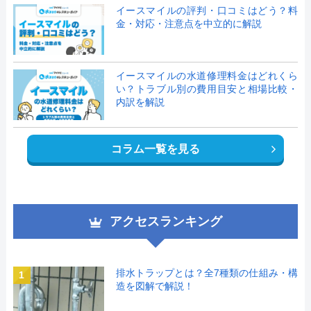
イースマイルの評判・口コミはどう？料
金・対応・注意点を中立的に解説
イースマイルの水道修理料金はどれくら
い？トラブル別の費用目安と相場比較・
内訳を解説
コラム一覧を見る
アクセスランキング
排水トラップとは？全7種類の仕組み・構
1
造を図解で解説！