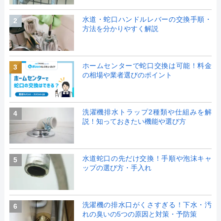
水道・蛇口ハンドルレバーの交換手順・
2
方法を分かりやすく解説
ホームセンターで蛇口交換は可能！料金
3
の相場や業者選びのポイント
洗濯機排水トラップ2種類や仕組みを解
4
説！知っておきたい機能や選び方
水道蛇口の先だけ交換！手順や泡沫キャ
5
ップの選び方・手入れ
洗濯機の排水口がくさすぎる！下水・汚
6
れの臭いの5つの原因と対策・予防策