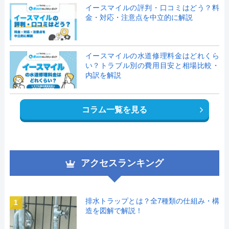
イースマイルの評判・口コミはどう？料
金・対応・注意点を中立的に解説
イースマイルの水道修理料金はどれくら
い？トラブル別の費用目安と相場比較・
内訳を解説
コラム一覧を見る
アクセスランキング
排水トラップとは？全7種類の仕組み・構
1
造を図解で解説！