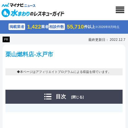
1,422
55,710
掲載業者
業者
相談件数
件以上
※2026年8月時点
PR
最終更新日： 2022.12.7
栗山燃料店-水戸市
◆本ページはアフィリエイトプログラムによる収益を得ています。
目次
[閉じる]