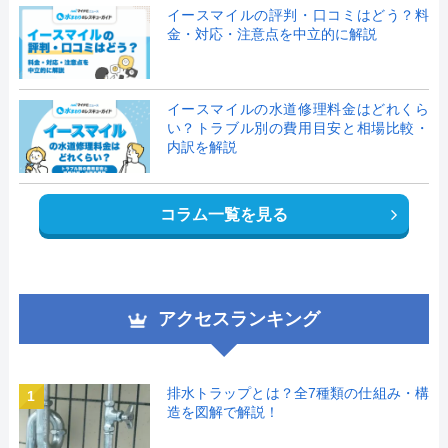
イースマイルの評判・口コミはどう？料
金・対応・注意点を中立的に解説
イースマイルの水道修理料金はどれくら
い？トラブル別の費用目安と相場比較・
内訳を解説
コラム一覧を見る
アクセスランキング
排水トラップとは？全7種類の仕組み・構
1
造を図解で解説！