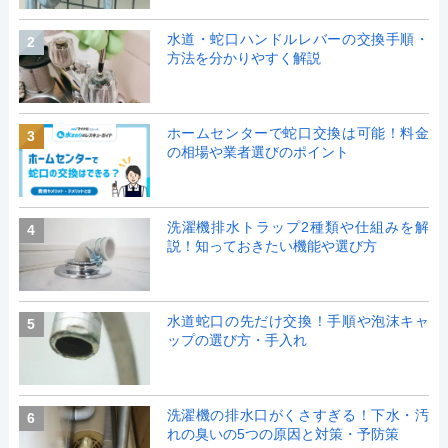
水道・蛇口ハンドルレバーの交換手順・
2
方法を分かりやすく解説
ホームセンターで蛇口交換は可能！料金
3
の相場や業者選びのポイント
洗濯機排水トラップ2種類や仕組みを解
4
説！知っておきたい機能や選び方
水道蛇口の先だけ交換！手順や泡沫キャ
5
ップの選び方・手入れ
洗濯機の排水口がくさすぎる！下水・汚
6
れの臭いの5つの原因と対策・予防策