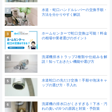
水道・蛇口ハンドルレバーの交換手順・
2
方法を分かりやすく解説
ホームセンターで蛇口交換は可能！料金
3
の相場や業者選びのポイント
洗濯機排水トラップ2種類や仕組みを解
4
説！知っておきたい機能や選び方
水道蛇口の先だけ交換！手順や泡沫キャ
5
ップの選び方・手入れ
洗濯機の排水口がくさすぎる！下水・汚
6
れの臭いの5つの原因と対策・予防策