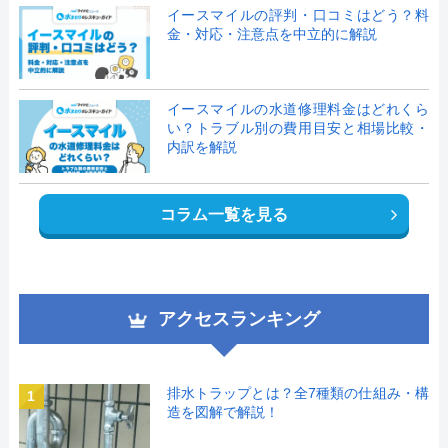
イースマイルの評判・口コミはどう？料
金・対応・注意点を中立的に解説
イースマイルの水道修理料金はどれくら
い？トラブル別の費用目安と相場比較・
内訳を解説
コラム一覧を見る
アクセスランキング
排水トラップとは？全7種類の仕組み・構
1
造を図解で解説！